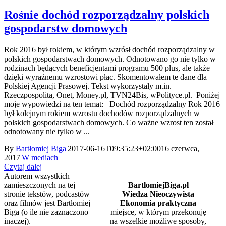
Rośnie dochód rozporządzalny polskich
gospodarstw domowych
Rok 2016 był rokiem, w którym wzrósł dochód rozporządzalny w
polskich gospodarstwach domowych. Odnotowano go nie tylko w
rodzinach będących beneficjentami programu 500 plus, ale także
dzięki wyraźnemu wzrostowi płac. Skomentowałem te dane dla
Polskiej Agencji Prasowej. Tekst wykorzystały m.in.
Rzeczpospolita, Onet, Money.pl, TVN24Bis, wPolityce.pl. Poniżej
moje wypowiedzi na ten temat: Dochód rozporządzalny Rok 2016
był kolejnym rokiem wzrostu dochodów rozporządzalnych w
polskich gospodarstwach domowych. Co ważne wzrost ten został
odnotowany nie tylko w ...
By
Bartłomiej Biga
|
2017-06-16T09:35:23+02:00
16 czerwca,
2017
|
W mediach
|
Czytaj dalej
Autorem wszystkich
zamieszczonych na tej
BartlomiejBiga.pl
stronie tekstów, podcastów
Wiedza Nieoczywista
oraz filmów jest Bartłomiej
Ekonomia praktyczna
Biga (o ile nie zaznaczono
miejsce, w którym przekonuję
inaczej).
na wszelkie możliwe sposoby,