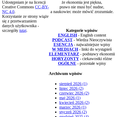
Udostępniam je na licencji
że ekonomia jest piękna,
Creative Commons
CC-BY-
prawo nie musi być nudne,
NC 4.0
.
a naukowiec może mówić zrozumiale.
Korzystanie ze strony wiąże
się z przetwarzaniem
danych użytkownika -
szczegóły
tutaj
.
Kategorie wpisów
ENGLISH
- English content
PODCAST
- Wiedza Nieoczywista
ESENCJA
- najważniejsze wpisy
W MEDIACH
- linki do wystąpień
ELEMENTARZ
- podstawy ekonomii
HORYZONTY
- ciekawostki różne
OGÓLNE
- pozostałe wpisy
Archiwum wpisów
sierpień 2026 (1)
lipiec 2026 (2)
czerwiec 2026 (2)
maj 2026 (1)
kwiecień 2026 (2)
marzec 2026 (1)
styczeń 2026 (2)
grudzień 2025 (4)