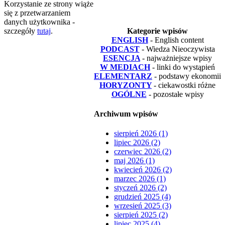
Korzystanie ze strony wiąże
się z przetwarzaniem
danych użytkownika -
szczegóły
tutaj
.
Kategorie wpisów
ENGLISH
- English content
PODCAST
- Wiedza Nieoczywista
ESENCJA
- najważniejsze wpisy
W MEDIACH
- linki do wystąpień
ELEMENTARZ
- podstawy ekonomii
HORYZONTY
- ciekawostki różne
OGÓLNE
- pozostałe wpisy
Archiwum wpisów
sierpień 2026 (1)
lipiec 2026 (2)
czerwiec 2026 (2)
maj 2026 (1)
kwiecień 2026 (2)
marzec 2026 (1)
styczeń 2026 (2)
grudzień 2025 (4)
wrzesień 2025 (3)
sierpień 2025 (2)
lipiec 2025 (4)