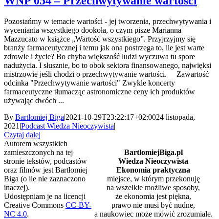
WNP 054 – Przechwytywanie wartości
Pozostańmy w temacie wartości - jej tworzenia, przechwytywania i
wyceniania wszystkiego dookoła, o czym pisze Marianna
Mazzucato w książce „Wartość wszystkiego”. Przyjrzyjmy się
branży farmaceutycznej i temu jak ona postrzega to, ile jest warte
zdrowie i życie? Bo chyba większość ludzi wyczuwa tu spore
nadużycia. I słusznie, bo to obok sektora finansowanego, najwięksi
mistrzowie jeśli chodzi o przechwytywanie wartości. Zawartość
odcinka "Przechwytywanie wartości" Zwykle koncerty
farmaceutyczne tłumacząc astronomiczne ceny ich produktów
używając dwóch ...
By
Bartłomiej Biga
|
2021-10-29T23:22:17+02:00
24 listopada,
2021
|
Podcast Wiedza Nieoczywista
|
Czytaj dalej
Autorem wszystkich
zamieszczonych na tej
BartlomiejBiga.pl
stronie tekstów, podcastów
Wiedza Nieoczywista
oraz filmów jest Bartłomiej
Ekonomia praktyczna
Biga (o ile nie zaznaczono
miejsce, w którym przekonuję
inaczej).
na wszelkie możliwe sposoby,
Udostępniam je na licencji
że ekonomia jest piękna,
Creative Commons
CC-BY-
prawo nie musi być nudne,
NC 4.0
.
a naukowiec może mówić zrozumiale.