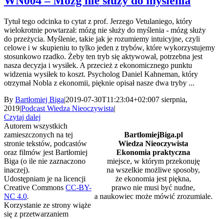
WN004 – Mózg nie służy do myślenia
Tytuł tego odcinka to cytat z prof. Jerzego Vetulaniego, który
wielokrotnie powtarzał: mózg nie służy do myślenia - mózg służy
do przeżycia. Myślenie, takie jak je rozumiemy intuicyjne, czyli
celowe i w skupieniu to tylko jeden z trybów, które wykorzystujemy
stosunkowo rzadko. Żeby ten tryb się aktywował, potrzebna jest
nasza decyzja i wysiłek. A przecież z ekonomicznego punktu
widzenia wysiłek to koszt. Psycholog Daniel Kahneman, który
otrzymał Nobla z ekonomii, pięknie opisał nasze dwa tryby ...
By
Bartłomiej Biga
|
2019-07-30T11:23:04+02:00
7 sierpnia,
2019
|
Podcast Wiedza Nieoczywista
|
Czytaj dalej
Autorem wszystkich
zamieszczonych na tej
BartlomiejBiga.pl
stronie tekstów, podcastów
Wiedza Nieoczywista
oraz filmów jest Bartłomiej
Ekonomia praktyczna
Biga (o ile nie zaznaczono
miejsce, w którym przekonuję
inaczej).
na wszelkie możliwe sposoby,
Udostępniam je na licencji
że ekonomia jest piękna,
Creative Commons
CC-BY-
prawo nie musi być nudne,
NC 4.0
.
a naukowiec może mówić zrozumiale.
Korzystanie ze strony wiąże
się z przetwarzaniem