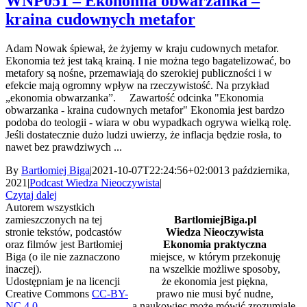
WNP051 – Ekonomia obwarzanka –
kraina cudownych metafor
Adam Nowak śpiewał, że żyjemy w kraju cudownych metafor.
Ekonomia też jest taką krainą. I nie można tego bagatelizować, bo
metafory są nośne, przemawiają do szerokiej publiczności i w
efekcie mają ogromny wpływ na rzeczywistość. Na przykład
„ekonomia obwarzanka”. Zawartość odcinka "Ekonomia
obwarzanka - kraina cudownych metafor" Ekonomia jest bardzo
podoba do teologii - wiara w obu wypadkach ogrywa wielką rolę.
Jeśli dostatecznie dużo ludzi uwierzy, że inflacja będzie rosła, to
nawet bez prawdziwych ...
By
Bartłomiej Biga
|
2021-10-07T22:24:56+02:00
13 października,
2021
|
Podcast Wiedza Nieoczywista
|
Czytaj dalej
Autorem wszystkich
zamieszczonych na tej
BartlomiejBiga.pl
stronie tekstów, podcastów
Wiedza Nieoczywista
oraz filmów jest Bartłomiej
Ekonomia praktyczna
Biga (o ile nie zaznaczono
miejsce, w którym przekonuję
inaczej).
na wszelkie możliwe sposoby,
Udostępniam je na licencji
że ekonomia jest piękna,
Creative Commons
CC-BY-
prawo nie musi być nudne,
NC 4.0
.
a naukowiec może mówić zrozumiale.