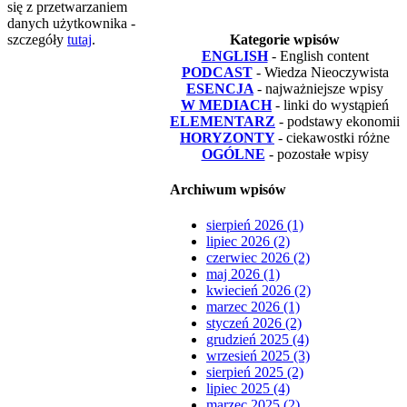
się z przetwarzaniem
danych użytkownika -
szczegóły
tutaj
.
Kategorie wpisów
ENGLISH
- English content
PODCAST
- Wiedza Nieoczywista
ESENCJA
- najważniejsze wpisy
W MEDIACH
- linki do wystąpień
ELEMENTARZ
- podstawy ekonomii
HORYZONTY
- ciekawostki różne
OGÓLNE
- pozostałe wpisy
Archiwum wpisów
sierpień 2026 (1)
lipiec 2026 (2)
czerwiec 2026 (2)
maj 2026 (1)
kwiecień 2026 (2)
marzec 2026 (1)
styczeń 2026 (2)
grudzień 2025 (4)
wrzesień 2025 (3)
sierpień 2025 (2)
lipiec 2025 (4)
marzec 2025 (2)