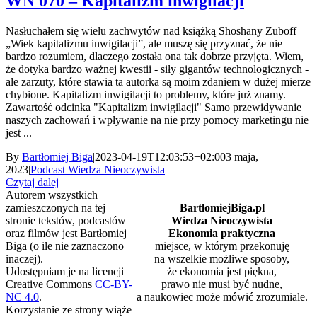
WN 070 – Kapitalizm inwigilacji
Nasłuchałem się wielu zachwytów nad książką Shoshany Zuboff
„Wiek kapitalizmu inwigilacji”, ale muszę się przyznać, że nie
bardzo rozumiem, dlaczego została ona tak dobrze przyjęta. Wiem,
że dotyka bardzo ważnej kwestii - siły gigantów technologicznych -
ale zarzuty, które stawia ta autorka są moim zdaniem w dużej mierze
chybione. Kapitalizm inwigilacji to problemy, które już znamy.
Zawartość odcinka "Kapitalizm inwigilacji" Samo przewidywanie
naszych zachowań i wpływanie na nie przy pomocy marketingu nie
jest ...
By
Bartłomiej Biga
|
2023-04-19T12:03:53+02:00
3 maja,
2023
|
Podcast Wiedza Nieoczywista
|
Czytaj dalej
Autorem wszystkich
zamieszczonych na tej
BartlomiejBiga.pl
stronie tekstów, podcastów
Wiedza Nieoczywista
oraz filmów jest Bartłomiej
Ekonomia praktyczna
Biga (o ile nie zaznaczono
miejsce, w którym przekonuję
inaczej).
na wszelkie możliwe sposoby,
Udostępniam je na licencji
że ekonomia jest piękna,
Creative Commons
CC-BY-
prawo nie musi być nudne,
NC 4.0
.
a naukowiec może mówić zrozumiale.
Korzystanie ze strony wiąże