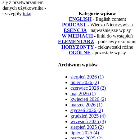
się z przetwarzaniem
danych użytkownika -
szczegóły
tutaj
.
Kategorie wpisów
ENGLISH
- English content
PODCAST
- Wiedza Nieoczywista
ESENCJA
- najważniejsze wpisy
W MEDIACH
- linki do wystąpień
ELEMENTARZ
- podstawy ekonomii
HORYZONTY
- ciekawostki różne
OGÓLNE
- pozostałe wpisy
Archiwum wpisów
sierpień 2026 (1)
lipiec 2026 (2)
czerwiec 2026 (2)
maj 2026 (1)
kwiecień 2026 (2)
marzec 2026 (1)
styczeń 2026 (2)
grudzień 2025 (4)
wrzesień 2025 (3)
sierpień 2025 (2)
lipiec 2025 (4)
marzec 2025 (2)