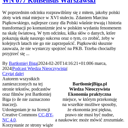
WN 077 Konsensus Warszawski
W poprzednim odcinku rozprawiliśmy się z mitem, jakoby polski
złoty wiek miał miejsce w XVI stuleciu. Zdaniem Marcina
Piątkowskiego, najlepsze czasy dla Polski właśnie trwają i historia
transformacji po komunizmie jest w polskim wydaniu fenomenem
na skalę światową. W tym odcinku, kilka słów o danych, które
pokazują skalę naszego sukcesu oraz o tym, co zrobić, żeby w
kolejnych latach nie go nie zaprzepaścić. Piątkowski słusznie
zauważa, że nie wystarczy spojrzeć na PKB. Trzeba chociażby
przyjrzeć się ...
By
Bartłomiej Biga
|
2024-02-20T14:16:21+01:00
6 marca,
2024
|
Podcast Wiedza Nieoczywista
|
Czytaj dalej
Autorem wszystkich
zamieszczonych na tej
BartlomiejBiga.pl
stronie tekstów, podcastów
Wiedza Nieoczywista
oraz filmów jest Bartłomiej
Ekonomia praktyczna
Biga (o ile nie zaznaczono
miejsce, w którym przekonuję
inaczej).
na wszelkie możliwe sposoby,
Udostępniam je na licencji
że ekonomia jest piękna,
Creative Commons
CC-BY-
prawo nie musi być nudne,
NC 4.0
.
a naukowiec może mówić zrozumiale.
Korzystanie ze strony wiąże