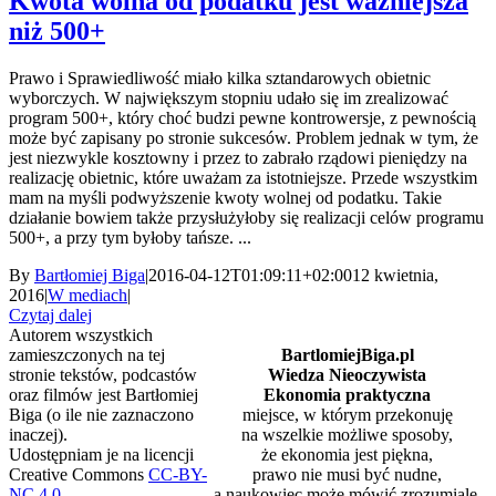
Kwota wolna od podatku jest ważniejsza
niż 500+
Prawo i Sprawiedliwość miało kilka sztandarowych obietnic
wyborczych. W największym stopniu udało się im zrealizować
program 500+, który choć budzi pewne kontrowersje, z pewnością
może być zapisany po stronie sukcesów. Problem jednak w tym, że
jest niezwykle kosztowny i przez to zabrało rządowi pieniędzy na
realizację obietnic, które uważam za istotniejsze. Przede wszystkim
mam na myśli podwyższenie kwoty wolnej od podatku. Takie
działanie bowiem także przysłużyłoby się realizacji celów programu
500+, a przy tym byłoby tańsze. ...
By
Bartłomiej Biga
|
2016-04-12T01:09:11+02:00
12 kwietnia,
2016
|
W mediach
|
Czytaj dalej
Autorem wszystkich
zamieszczonych na tej
BartlomiejBiga.pl
stronie tekstów, podcastów
Wiedza Nieoczywista
oraz filmów jest Bartłomiej
Ekonomia praktyczna
Biga (o ile nie zaznaczono
miejsce, w którym przekonuję
inaczej).
na wszelkie możliwe sposoby,
Udostępniam je na licencji
że ekonomia jest piękna,
Creative Commons
CC-BY-
prawo nie musi być nudne,
NC 4.0
.
a naukowiec może mówić zrozumiale.