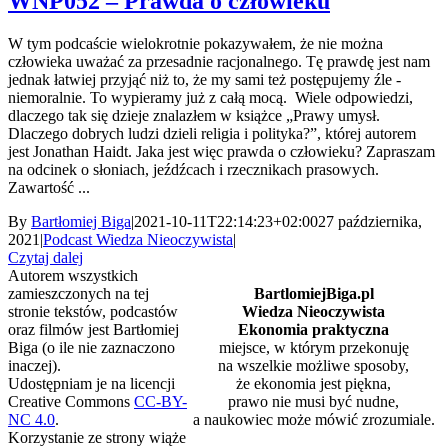
WNP052 – Prawda o człowieku
W tym podcaście wielokrotnie pokazywałem, że nie można
człowieka uważać za przesadnie racjonalnego. Tę prawdę jest nam
jednak łatwiej przyjąć niż to, że my sami też postępujemy źle -
niemoralnie. To wypieramy już z całą mocą. Wiele odpowiedzi,
dlaczego tak się dzieje znalazłem w książce „Prawy umysł.
Dlaczego dobrych ludzi dzieli religia i polityka?”, której autorem
jest Jonathan Haidt. Jaka jest więc prawda o człowieku? Zapraszam
na odcinek o słoniach, jeźdźcach i rzecznikach prasowych.
Zawartość ...
By
Bartłomiej Biga
|
2021-10-11T22:14:23+02:00
27 października,
2021
|
Podcast Wiedza Nieoczywista
|
Czytaj dalej
Autorem wszystkich
zamieszczonych na tej
BartlomiejBiga.pl
stronie tekstów, podcastów
Wiedza Nieoczywista
oraz filmów jest Bartłomiej
Ekonomia praktyczna
Biga (o ile nie zaznaczono
miejsce, w którym przekonuję
inaczej).
na wszelkie możliwe sposoby,
Udostępniam je na licencji
że ekonomia jest piękna,
Creative Commons
CC-BY-
prawo nie musi być nudne,
NC 4.0
.
a naukowiec może mówić zrozumiale.
Korzystanie ze strony wiąże