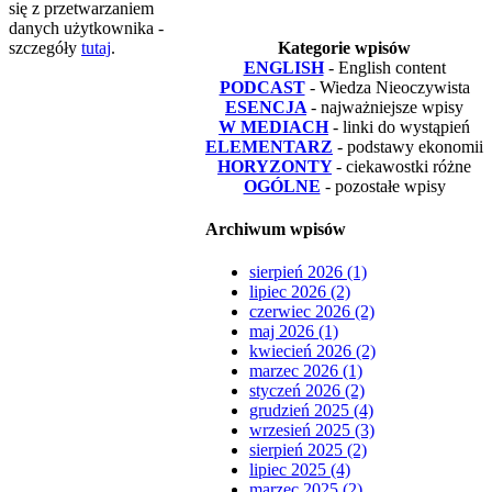
się z przetwarzaniem
danych użytkownika -
szczegóły
tutaj
.
Kategorie wpisów
ENGLISH
- English content
PODCAST
- Wiedza Nieoczywista
ESENCJA
- najważniejsze wpisy
W MEDIACH
- linki do wystąpień
ELEMENTARZ
- podstawy ekonomii
HORYZONTY
- ciekawostki różne
OGÓLNE
- pozostałe wpisy
Archiwum wpisów
sierpień 2026 (1)
lipiec 2026 (2)
czerwiec 2026 (2)
maj 2026 (1)
kwiecień 2026 (2)
marzec 2026 (1)
styczeń 2026 (2)
grudzień 2025 (4)
wrzesień 2025 (3)
sierpień 2025 (2)
lipiec 2025 (4)
marzec 2025 (2)