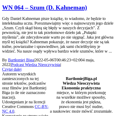
WN 064 – Szum (D. Kahneman)
Gdy Daniel Kahneman pisze książkę, to wiadomo, że będzie to
intelektualna uczta. Porozmawiajmy więc o najnowszym jego dziele
„Szum. Czyli skąd biorą się błędy w naszych decyzjach”. Z
pewnością, nie jest to tak przełomowe dzieło jak „Pułapki
myślenia”, ale zdecydowanie warto po nie sięgnąć. Jaka jest główna
myśl tej książki? Kahneman pokazuje, że nasze decyzje nie są tak
trafne, powtarzalne i sprawiedliwe, jak sami chcielibyśmy je
widzieć. Na nasze osądy wpływa bardzo wiele szumów, które w ...
By
Bartłomiej Biga
|
2022-05-06T00:46:23+02:00
4 maja,
2022
|
Podcast Wiedza Nieoczywista
|
Czytaj dalej
Autorem wszystkich
zamieszczonych na tej
BartlomiejBiga.pl
stronie tekstów, podcastów
Wiedza Nieoczywista
oraz filmów jest Bartłomiej
Ekonomia praktyczna
Biga (o ile nie zaznaczono
miejsce, w którym przekonuję
inaczej).
na wszelkie możliwe sposoby,
Udostępniam je na licencji
że ekonomia jest piękna,
Creative Commons
CC-BY-
prawo nie musi być nudne,
NC 4.0
.
a naukowiec może mówić zrozumiale.
Korzystanie ze strony wiąże