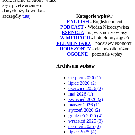
się z przetwarzaniem
danych użytkownika -
szczegóły
tutaj
.
Kategorie wpisów
ENGLISH
- English content
PODCAST
- Wiedza Nieoczywista
ESENCJA
- najważniejsze wpisy
W MEDIACH
- linki do wystąpień
ELEMENTARZ
- podstawy ekonomii
HORYZONTY
- ciekawostki różne
OGÓLNE
- pozostałe wpisy
Archiwum wpisów
sierpień 2026 (1)
lipiec 2026 (2)
czerwiec 2026 (2)
maj 2026 (1)
kwiecień 2026 (2)
marzec 2026 (1)
styczeń 2026 (2)
grudzień 2025 (4)
wrzesień 2025 (3)
sierpień 2025 (2)
lipiec 2025 (4)