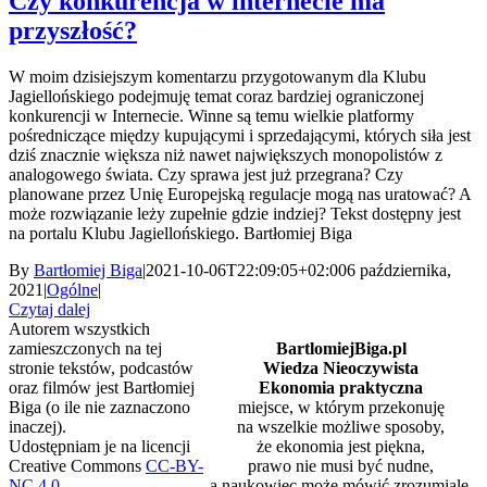
Czy konkurencja w internecie ma
przyszłość?
W moim dzisiejszym komentarzu przygotowanym dla Klubu
Jagiellońskiego podejmuję temat coraz bardziej ograniczonej
konkurencji w Internecie. Winne są temu wielkie platformy
pośredniczące między kupującymi i sprzedającymi, których siła jest
dziś znacznie większa niż nawet największych monopolistów z
analogowego świata. Czy sprawa jest już przegrana? Czy
planowane przez Unię Europejską regulacje mogą nas uratować? A
może rozwiązanie leży zupełnie gdzie indziej? Tekst dostępny jest
na portalu Klubu Jagiellońskiego. Bartłomiej Biga
By
Bartłomiej Biga
|
2021-10-06T22:09:05+02:00
6 października,
2021
|
Ogólne
|
Czytaj dalej
Autorem wszystkich
zamieszczonych na tej
BartlomiejBiga.pl
stronie tekstów, podcastów
Wiedza Nieoczywista
oraz filmów jest Bartłomiej
Ekonomia praktyczna
Biga (o ile nie zaznaczono
miejsce, w którym przekonuję
inaczej).
na wszelkie możliwe sposoby,
Udostępniam je na licencji
że ekonomia jest piękna,
Creative Commons
CC-BY-
prawo nie musi być nudne,
NC 4.0
.
a naukowiec może mówić zrozumiale.