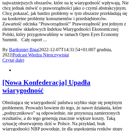
najważniejszych obszarów, które na tę wiarygodność wpływają. Nie
chcę jednak mówić o praworządności jako o czymś abstrakcyjnym.
Chcę pokazać, jak bardzo problemy w tym obszarze przekładają się
na konkretne problemy konsumentów i przedsiębiorców.
Zawartość odcinka "Praworządność" Praworządność jest jednym z
elementów składowych Indeksu Wiarygodności Ekonomicznej
Polski, który przygotowaliśmy w ramach Open Eyes Economy
Summit. Cały raport ...
By
Bartłomiej Biga
|
2022-12-07T14:31:54+01:00
7 grudnia,
2022
|
Podcast Wiedza Nieoczywista
|
Czytaj dalej
[Nowa Konfederacja] Upadła
wiarygodność
Obniżająca się wiarygodność państwa szybko staje się potężnym
problemem. Prowadzi bowiem do tego, że nawet działania, które
„podręcznikowo” są odpowiednie, nie przynoszą zamierzonych
rezultatów, a do tego generują znacznie większe koszty. Taką
sytuację obserwujemy dziś w Polsce. Na przykład, brak
wiarygodności NBP powoduje, że dla uspokojenia rynków stopy