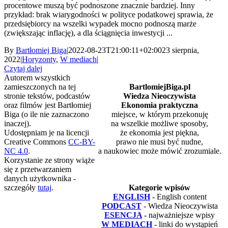
procentowe muszą być podnoszone znacznie bardziej. Inny
przykład: brak wiarygodności w polityce podatkowej sprawia, że
przedsiębiorcy na wszelki wypadek mocno podnoszą marże
(zwiększając inflację), a dla ściągnięcia inwestycji ...
By
Bartłomiej Biga
|
2022-08-23T21:00:11+02:00
23 sierpnia,
2022
|
Horyzonty
,
W mediach
|
Czytaj dalej
Autorem wszystkich
zamieszczonych na tej
BartlomiejBiga.pl
stronie tekstów, podcastów
Wiedza Nieoczywista
oraz filmów jest Bartłomiej
Ekonomia praktyczna
Biga (o ile nie zaznaczono
miejsce, w którym przekonuję
inaczej).
na wszelkie możliwe sposoby,
Udostępniam je na licencji
że ekonomia jest piękna,
Creative Commons
CC-BY-
prawo nie musi być nudne,
NC 4.0
.
a naukowiec może mówić zrozumiale.
Korzystanie ze strony wiąże
się z przetwarzaniem
danych użytkownika -
szczegóły
tutaj
.
Kategorie wpisów
ENGLISH
- English content
PODCAST
- Wiedza Nieoczywista
ESENCJA
- najważniejsze wpisy
W MEDIACH
- linki do wystąpień