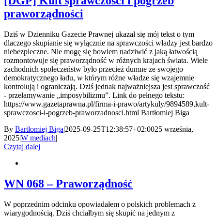
[DGP] Kult sprawczości i pogrzeb
praworządności
Dziś w Dzienniku Gazecie Prawnej ukazał się mój tekst o tym
dlaczego skupianie się wyłącznie na sprawczości władzy jest bardzo
niebezpieczne. Nie mogę się bowiem nadziwić z jaką łatwością
rozmontowuje się praworządność w różnych krajach świata. Wiele
zachodnich społeczeństw było przecież dumne ze swojego
demokratycznego ładu, w którym różne władze się wzajemnie
kontrolują i ograniczają. Dziś jednak najważniejsza jest sprawczość
- przełamywanie „imposybilizmu”. Link do pełnego tekstu:
https://www.gazetaprawna.pl/firma-i-prawo/artykuly/9894589,kult-
sprawczosci-i-pogrzeb-praworzadnosci.html Bartłomiej Biga
By
Bartłomiej Biga
|
2025-09-25T12:38:57+02:00
25 września,
2025
|
W mediach
|
Czytaj dalej
WN 068 – Praworządność
W poprzednim odcinku opowiadałem o polskich problemach z
wiarygodnością. Dziś chciałbym się skupić na jednym z