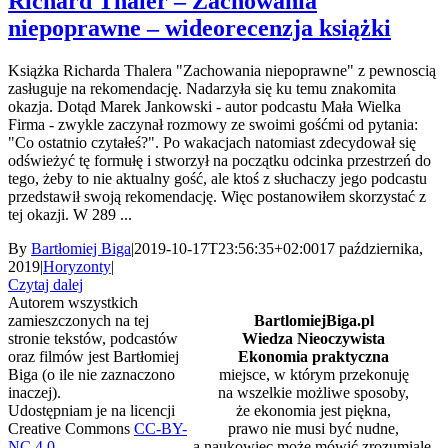
Richard Thaler – Zachowania
niepoprawne – wideorecenzja książki
Książka Richarda Thalera "Zachowania niepoprawne" z pewnoscią
zasługuje na rekomendację. Nadarzyła się ku temu znakomita
okazja. Dotąd Marek Jankowski - autor podcastu Mała Wielka
Firma - zwykle zaczynał rozmowy ze swoimi gośćmi od pytania:
"Co ostatnio czytałeś?". Po wakacjach natomiast zdecydował się
odświeżyć tę formułę i stworzył na początku odcinka przestrzeń do
tego, żeby to nie aktualny gość, ale ktoś z słuchaczy jego podcastu
przedstawił swoją rekomendację. Więc postanowiłem skorzystać z
tej okazji. W 289 ...
By
Bartłomiej Biga
|
2019-10-17T23:56:35+02:00
17 października,
2019
|
Horyzonty
|
Czytaj dalej
Autorem wszystkich
zamieszczonych na tej
BartlomiejBiga.pl
stronie tekstów, podcastów
Wiedza Nieoczywista
oraz filmów jest Bartłomiej
Ekonomia praktyczna
Biga (o ile nie zaznaczono
miejsce, w którym przekonuję
inaczej).
na wszelkie możliwe sposoby,
Udostępniam je na licencji
że ekonomia jest piękna,
Creative Commons
CC-BY-
prawo nie musi być nudne,
NC 4.0
.
a naukowiec może mówić zrozumiale.