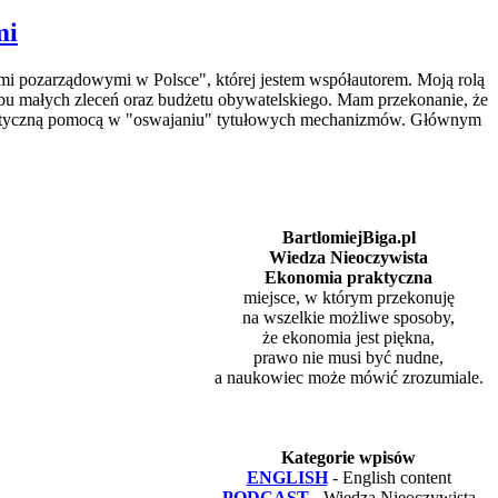
mi
mi pozarządowymi w Polsce", której jestem współautorem. Moją rolą
ybu małych zleceń oraz budżetu obywatelskiego. Mam przekonanie, że
praktyczną pomocą w "oswajaniu" tytułowych mechanizmów. Głównym
BartlomiejBiga.pl
Wiedza Nieoczywista
Ekonomia praktyczna
miejsce, w którym przekonuję
na wszelkie możliwe sposoby,
że ekonomia jest piękna,
prawo nie musi być nudne,
a naukowiec może mówić zrozumiale.
Kategorie wpisów
ENGLISH
- English content
PODCAST
- Wiedza Nieoczywista