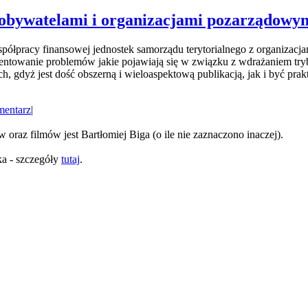
 obywatelami i organizacjami pozarządowy
ółpracy finansowej jednostek samorządu terytorialnego z organizacja
mentowanie problemów jakie pojawiają się w związku z wdrażaniem tr
, gdyż jest dość obszerną i wieloaspektową publikacją, jak i być 
mentarz
|
oraz filmów jest Bartłomiej Biga (o ile nie zaznaczono inaczej).
ka - szczegóły
tutaj
.