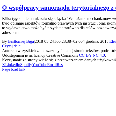
O współpracy samorządu terytorialnego z
Kilka tygodni temu ukazała się książka "Wdrażanie mechanizmów wsp
było opisanie aspektów formalno-prawnych tych instytucji oraz sko
to wydawnictwo może być przydatne zarówno dla celów poznawczych
adresatem ...
By
Bartłomiej Biga
|
2018-05-24T00:23:38+02:00
4 grudnia, 2015
|
Ele
Czytaj dalej
Autorem wszystkich zamieszczonych na tej stronie tekstów, podcastów 
Udostępniam je na licencji Creative Commons
CC-BY-NC 4.0
.
Korzystanie ze strony wiąże się z przetwarzaniem danych użytkowni
X
LinkedIn
Spotify
YouTube
Email
Rss
Page load link