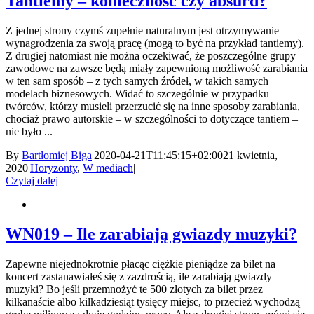
Tantiemy – konieczność czy absurd?
Z jednej strony czymś zupełnie naturalnym jest otrzymywanie
wynagrodzenia za swoją pracę (mogą to być na przykład tantiemy).
Z drugiej natomiast nie można oczekiwać, że poszczególne grupy
zawodowe na zawsze będą miały zapewnioną możliwość zarabiania
w ten sam sposób – z tych samych źródeł, w takich samych
modelach biznesowych. Widać to szczególnie w przypadku
twórców, którzy musieli przerzucić się na inne sposoby zarabiania,
chociaż prawo autorskie – w szczególności to dotyczące tantiem –
nie było ...
By
Bartłomiej Biga
|
2020-04-21T11:45:15+02:00
21 kwietnia,
2020
|
Horyzonty
,
W mediach
|
Czytaj dalej
WN019 – Ile zarabiają gwiazdy muzyki?
Zapewne niejednokrotnie płacąc ciężkie pieniądze za bilet na
koncert zastanawiałeś się z zazdrością, ile zarabiają gwiazdy
muzyki? Bo jeśli przemnożyć te 500 złotych za bilet przez
kilkanaście albo kilkadziesiąt tysięcy miejsc, to przecież wychodzą