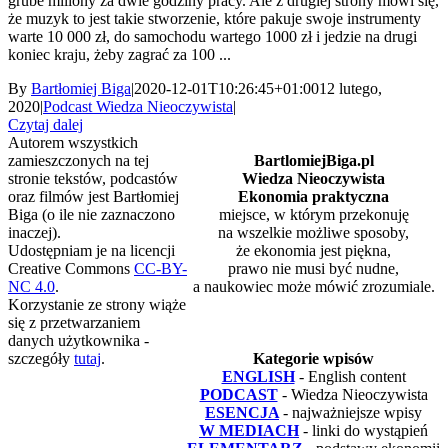
grube miliony za dwie godziny pracy. Ale z drugiej strony mówi się,
że muzyk to jest takie stworzenie, które pakuje swoje instrumenty
warte 10 000 zł, do samochodu wartego 1000 zł i jedzie na drugi
koniec kraju, żeby zagrać za 100 ...
By
Bartłomiej Biga
|
2020-12-01T10:26:45+01:00
12 lutego,
2020
|
Podcast Wiedza Nieoczywista
|
Czytaj dalej
Autorem wszystkich
zamieszczonych na tej
BartlomiejBiga.pl
stronie tekstów, podcastów
Wiedza Nieoczywista
oraz filmów jest Bartłomiej
Ekonomia praktyczna
Biga (o ile nie zaznaczono
miejsce, w którym przekonuję
inaczej).
na wszelkie możliwe sposoby,
Udostępniam je na licencji
że ekonomia jest piękna,
Creative Commons
CC-BY-
prawo nie musi być nudne,
NC 4.0
.
a naukowiec może mówić zrozumiale.
Korzystanie ze strony wiąże
się z przetwarzaniem
danych użytkownika -
szczegóły
tutaj
.
Kategorie wpisów
ENGLISH
- English content
PODCAST
- Wiedza Nieoczywista
ESENCJA
- najważniejsze wpisy
W MEDIACH
- linki do wystąpień