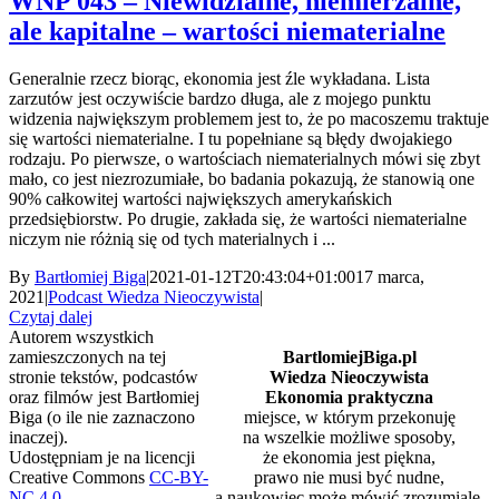
WNP 043 – Niewidzialne, niemierzalne,
ale kapitalne – wartości niematerialne
Generalnie rzecz biorąc, ekonomia jest źle wykładana. Lista
zarzutów jest oczywiście bardzo długa, ale z mojego punktu
widzenia największym problemem jest to, że po macoszemu traktuje
się wartości niematerialne. I tu popełniane są błędy dwojakiego
rodzaju. Po pierwsze, o wartościach niematerialnych mówi się zbyt
mało, co jest niezrozumiałe, bo badania pokazują, że stanowią one
90% całkowitej wartości największych amerykańskich
przedsiębiorstw. Po drugie, zakłada się, że wartości niematerialne
niczym nie różnią się od tych materialnych i ...
By
Bartłomiej Biga
|
2021-01-12T20:43:04+01:00
17 marca,
2021
|
Podcast Wiedza Nieoczywista
|
Czytaj dalej
Autorem wszystkich
zamieszczonych na tej
BartlomiejBiga.pl
stronie tekstów, podcastów
Wiedza Nieoczywista
oraz filmów jest Bartłomiej
Ekonomia praktyczna
Biga (o ile nie zaznaczono
miejsce, w którym przekonuję
inaczej).
na wszelkie możliwe sposoby,
Udostępniam je na licencji
że ekonomia jest piękna,
Creative Commons
CC-BY-
prawo nie musi być nudne,
NC 4.0
.
a naukowiec może mówić zrozumiale.