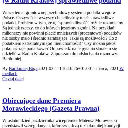
[w Radiu Kraków] sprawiedliwe podatki
Wraca temat gruntownej przebudowy systemu podatkowego w
Polsce. Oczywiście wszyscy chcielibyśmy mieć sprawiedliwe
podatki. Problem w tym, że tę "sprawiedliwość" różnie rozumiemy.
Są jednak rzeczy, co do których jesteśmy zgodni. Na przykład:
milionerzy nie powinni płacić mniejszych (procentowo) podatków
niż osoby mało i średnio zarabiające. Jakie są możliwości? Co z
podatkiem katastralnym (od nieruchomości)? Czy można jakoś
pokonać raje podatkowe? Odpowiedź na te pytania starałem się
udzielić w Radiu Kraków. Zapraszam do odsłuchania rozmowy.
Bartłomiej ...
By
Bartłomiej Biga
|
2021-03-11T16:16:26+01:00
11 marca, 2021
|
W
mediach
|
Czytaj dalej
Obiecujące dane Premiera
Morawieckiego (Gazeta Prawna)
W ostatni dzień października wicepremier Mateusz Morawiecki
przedstawił szereg danych, które świadczą o znakomitej kondycji