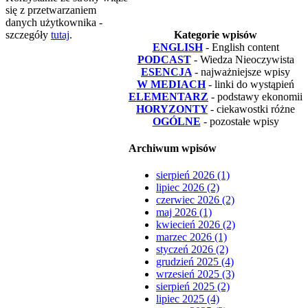
się z przetwarzaniem
danych użytkownika -
szczegóły
tutaj
.
Kategorie wpisów
ENGLISH
- English content
PODCAST
- Wiedza Nieoczywista
ESENCJA
- najważniejsze wpisy
W MEDIACH
- linki do wystąpień
ELEMENTARZ
- podstawy ekonomii
HORYZONTY
- ciekawostki różne
OGÓLNE
- pozostałe wpisy
Archiwum wpisów
sierpień 2026 (1)
lipiec 2026 (2)
czerwiec 2026 (2)
maj 2026 (1)
kwiecień 2026 (2)
marzec 2026 (1)
styczeń 2026 (2)
grudzień 2025 (4)
wrzesień 2025 (3)
sierpień 2025 (2)
lipiec 2025 (4)