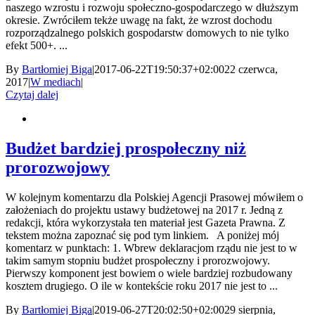
naszego wzrostu i rozwoju społeczno-gospodarczego w dłuższym
okresie. Zwróciłem tekże uwagę na fakt, że wzrost dochodu
rozporządzalnego polskich gospodarstw domowych to nie tylko
efekt 500+. ...
By
Bartłomiej Biga
|
2017-06-22T19:50:37+02:00
22 czerwca,
2017
|
W mediach
|
Czytaj dalej
Budżet bardziej prospołeczny niż
prorozwojowy
W kolejnym komentarzu dla Polskiej Agencji Prasowej mówiłem o
założeniach do projektu ustawy budżetowej na 2017 r. Jedną z
redakcji, która wykorzystała ten materiał jest Gazeta Prawna. Z
tekstem można zapoznać się pod tym linkiem. A poniżej mój
komentarz w punktach: 1. Wbrew deklaracjom rządu nie jest to w
takim samym stopniu budżet prospołeczny i prorozwojowy.
Pierwszy komponent jest bowiem o wiele bardziej rozbudowany
kosztem drugiego. O ile w kontekście roku 2017 nie jest to ...
By
Bartłomiej Biga
|
2019-06-27T20:02:50+02:00
29 sierpnia,