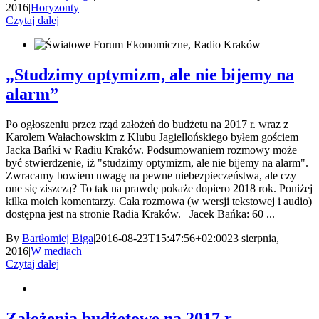
2016
|
Horyzonty
|
Czytaj dalej
„Studzimy optymizm, ale nie bijemy na
alarm”
Po ogłoszeniu przez rząd założeń do budżetu na 2017 r. wraz z
Karolem Wałachowskim z Klubu Jagiellońskiego byłem gościem
Jacka Bańki w Radiu Kraków. Podsumowaniem rozmowy może
być stwierdzenie, iż "studzimy optymizm, ale nie bijemy na alarm".
Zwracamy bowiem uwagę na pewne niebezpieczeństwa, ale czy
one się ziszczą? To tak na prawdę pokaże dopiero 2018 rok. Poniżej
kilka moich komentarzy. Cała rozmowa (w wersji tekstowej i audio)
dostępna jest na stronie Radia Kraków. Jacek Bańka: 60 ...
By
Bartłomiej Biga
|
2016-08-23T15:47:56+02:00
23 sierpnia,
2016
|
W mediach
|
Czytaj dalej
Założenia budżetowe na 2017 r.