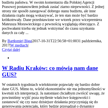
budżetu państwa. W swoim komentarzu dla Polskiej Agencji
Prasowej postanowiłem jednak zasiać ziarno niepewności. Z jednej
strony nie sposób zanegować dobrego stanu budżetu, ale inne
działania rządu mogą wskazywać, że ten stan może być bardzo
krótkotrwały. Dane przedstawione we wtorek przez wicepremiera
Mateusza Morawieckiego z pewnością wyglądają obiecująco. Z
pochwałami trzeba się jednak wstrzymać do czasu uzyskania
danych za cały ...
By
Bartłomiej Biga
|
2017-10-31T22:56:58+01:00
31 października,
2017
|
W mediach
|
Czytaj dalej
W Radiu Kraków: co mówią nam dane
GUS?
W ostatnich tygodniach wieloktornie pojawiały się bardzo dobre
dane GUS. Mimo to, wśród ekonomistów nie ma jednomyślności w
kwetsiii ich interpretacji. Ja natomiast chciałbym zwrócić uwagę, że
powinniśmy wyjść poza myślenie właściwe księgowości i
zastanowić się czy nasz dzisiejsze działania przyczyniają się do
generowania potencjału, który będzie przesądzał o dynamice