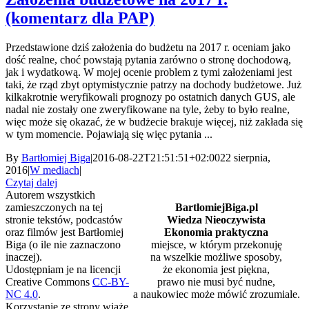
(komentarz dla PAP)
Przedstawione dziś założenia do budżetu na 2017 r. oceniam jako
dość realne, choć powstają pytania zarówno o stronę dochodową,
jak i wydatkową. W mojej ocenie problem z tymi założeniami jest
taki, że rząd zbyt optymistycznie patrzy na dochody budżetowe. Już
kilkakrotnie weryfikowali prognozy po ostatnich danych GUS, ale
nadal nie zostały one zweryfikowane na tyle, żeby to było realne,
więc może się okazać, że w budżecie brakuje więcej, niż zakłada się
w tym momencie. Pojawiają się więc pytania ...
By
Bartłomiej Biga
|
2016-08-22T21:51:51+02:00
22 sierpnia,
2016
|
W mediach
|
Czytaj dalej
Autorem wszystkich
zamieszczonych na tej
BartlomiejBiga.pl
stronie tekstów, podcastów
Wiedza Nieoczywista
oraz filmów jest Bartłomiej
Ekonomia praktyczna
Biga (o ile nie zaznaczono
miejsce, w którym przekonuję
inaczej).
na wszelkie możliwe sposoby,
Udostępniam je na licencji
że ekonomia jest piękna,
Creative Commons
CC-BY-
prawo nie musi być nudne,
NC 4.0
.
a naukowiec może mówić zrozumiale.
Korzystanie ze strony wiąże