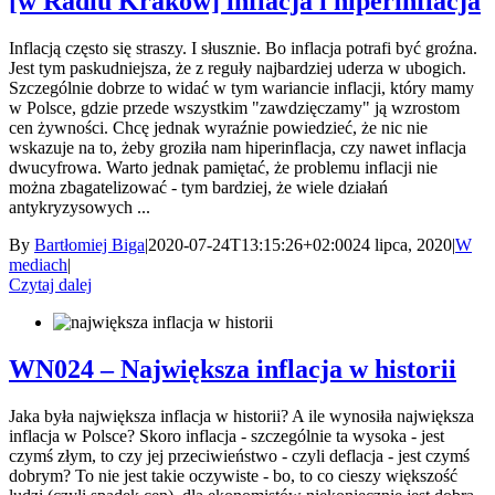
[w Radiu Kraków] inflacja i hiperinflacja
Inflacją często się straszy. I słusznie. Bo inflacja potrafi być groźna.
Jest tym paskudniejsza, że z reguły najbardziej uderza w ubogich.
Szczególnie dobrze to widać w tym wariancie inflacji, który mamy
w Polsce, gdzie przede wszystkim "zawdzięczamy" ją wzrostom
cen żywności. Chcę jednak wyraźnie powiedzieć, że nic nie
wskazuje na to, żeby groziła nam hiperinflacja, czy nawet inflacja
dwucyfrowa. Warto jednak pamiętać, że problemu inflacji nie
można zbagatelizować - tym bardziej, że wiele działań
antykryzysowych ...
By
Bartłomiej Biga
|
2020-07-24T13:15:26+02:00
24 lipca, 2020
|
W
mediach
|
Czytaj dalej
WN024 – Największa inflacja w historii
Jaka była największa inflacja w historii? A ile wynosiła największa
inflacja w Polsce? Skoro inflacja - szczególnie ta wysoka - jest
czymś złym, to czy jej przeciwieństwo - czyli deflacja - jest czymś
dobrym? To nie jest takie oczywiste - bo, to co cieszy większość