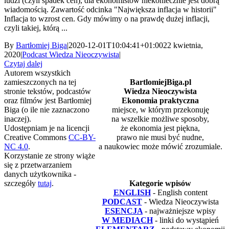
ludzi (czyli spadek cen), dla ekonomistów niekoniecznie jest dobrą
wiadomością. Zawartość odcinka "Największa inflacja w historii"
Inflacja to wzrost cen. Gdy mówimy o na prawdę dużej inflacji,
czyli takiej, którą ...
By
Bartłomiej Biga
|
2020-12-01T10:04:41+01:00
22 kwietnia,
2020
|
Podcast Wiedza Nieoczywista
|
Czytaj dalej
Autorem wszystkich
zamieszczonych na tej
BartlomiejBiga.pl
stronie tekstów, podcastów
Wiedza Nieoczywista
oraz filmów jest Bartłomiej
Ekonomia praktyczna
Biga (o ile nie zaznaczono
miejsce, w którym przekonuję
inaczej).
na wszelkie możliwe sposoby,
Udostępniam je na licencji
że ekonomia jest piękna,
Creative Commons
CC-BY-
prawo nie musi być nudne,
NC 4.0
.
a naukowiec może mówić zrozumiale.
Korzystanie ze strony wiąże
się z przetwarzaniem
danych użytkownika -
szczegóły
tutaj
.
Kategorie wpisów
ENGLISH
- English content
PODCAST
- Wiedza Nieoczywista
ESENCJA
- najważniejsze wpisy
W MEDIACH
- linki do wystąpień