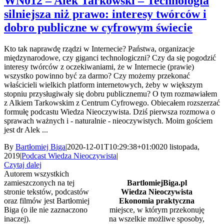
WN012 – Alek Tarkowski – Technologia
silniejsza niż prawo: interesy twórców i
dobro publiczne w cyfrowym świecie
Kto tak naprawdę rządzi w Internecie? Państwa, organizacje
międzynarodowe, czy giganci technologiczni? Czy da się pogodzić
interesy twórców z oczekiwaniami, że w Internecie (prawie)
wszystko powinno być za darmo? Czy możemy przekonać
właścicieli wielkich platform internetowych, żeby w większym
stopniu przysługiwały się dobru publicznemu? O tym rozmawiałem
z Alkiem Tarkowskim z Centrum Cyfrowego. Obiecałem rozszerzać
formułę podcastu Wiedza Nieoczywista. Dziś pierwsza rozmowa o
sprawach ważnych i - naturalnie - nieoczywistych. Moim gościem
jest dr Alek ...
By
Bartłomiej Biga
|
2020-12-01T10:29:38+01:00
20 listopada,
2019
|
Podcast Wiedza Nieoczywista
|
Czytaj dalej
Autorem wszystkich
zamieszczonych na tej
BartlomiejBiga.pl
stronie tekstów, podcastów
Wiedza Nieoczywista
oraz filmów jest Bartłomiej
Ekonomia praktyczna
Biga (o ile nie zaznaczono
miejsce, w którym przekonuję
inaczej).
na wszelkie możliwe sposoby,