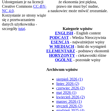
Udostępniam je na licencji
że ekonomia jest piękna,
Creative Commons
CC-BY-
prawo nie musi być nudne,
NC 4.0
.
a naukowiec może mówić zrozumiale.
Korzystanie ze strony wiąże
się z przetwarzaniem
danych użytkownika -
szczegóły
tutaj
.
Kategorie wpisów
ENGLISH
- English content
PODCAST
- Wiedza Nieoczywista
ESENCJA
- najważniejsze wpisy
W MEDIACH
- linki do wystąpień
ELEMENTARZ
- podstawy ekonomii
HORYZONTY
- ciekawostki różne
OGÓLNE
- pozostałe wpisy
Archiwum wpisów
sierpień 2026 (1)
lipiec 2026 (2)
czerwiec 2026 (2)
maj 2026 (1)
kwiecień 2026 (2)
marzec 2026 (1)
styczeń 2026 (2)
grudzień 2025 (4)