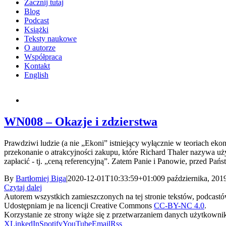
Zacznij tutaj
Blog
Podcast
Książki
Teksty naukowe
O autorze
Współpraca
Kontakt
English
WN008 – Okazje i zdzierstwa
Prawdziwi ludzie (a nie „Ekoni” istniejący wyłącznie w teoriach e
przekonanie o atrakcyjności zakupu, które Richard Thaler nazywa uży
zapłacić - tj. „ceną referencyjną”. Zatem Panie i Panowie, przed Pań
By
Bartłomiej Biga
|
2020-12-01T10:33:59+01:00
9 października, 201
Czytaj dalej
Autorem wszystkich zamieszczonych na tej stronie tekstów, podcastów 
Udostępniam je na licencji Creative Commons
CC-BY-NC 4.0
.
Korzystanie ze strony wiąże się z przetwarzaniem danych użytkowni
X
LinkedIn
Spotify
YouTube
Email
Rss