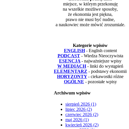
miejsce, w którym przekonuję
na wszelkie możliwe sposoby,
że ekonomia jest piękna,
prawo nie musi być nudne,
a naukowiec może mówić zrozumiale.
Kategorie wpisów
ENGLISH
- English content
PODCAST
- Wiedza Nieoczywista
ESENCJA
- najważniejsze wpisy
W MEDIACH
- linki do wystąpień
ELEMENTARZ
- podstawy ekonomii
HORYZONTY
- ciekawostki różne
OGÓLNE
- pozostałe wpisy
Archiwum wpisów
sierpień 2026 (1)
lipiec 2026 (2)
czerwiec 2026 (2)
maj 2026 (1)
kwiecień 2026 (2)