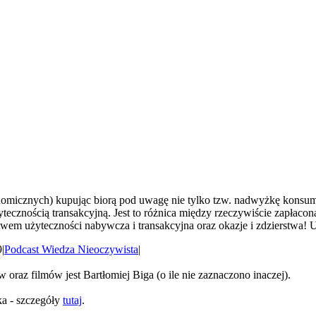
konomicznych) kupując biorą pod uwagę nie tylko tzw. nadwyżkę kons
tecznością transakcyjną. Jest to różnica między rzeczywiście zapłaco
stwem użyteczności nabywcza i transakcyjna oraz okazje i zdzierstwa! 
9
|
Podcast Wiedza Nieoczywista
|
oraz filmów jest Bartłomiej Biga (o ile nie zaznaczono inaczej).
ka - szczegóły
tutaj
.