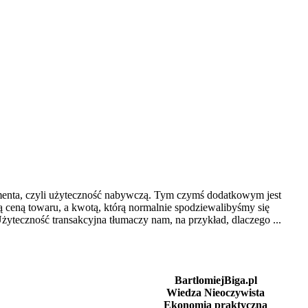
umenta, czyli użyteczność nabywczą. Tym czymś dodatkowym jest
ną ceną towaru, a kwotą, którą normalnie spodziewalibyśmy się
Użyteczność transakcyjna tłumaczy nam, na przykład, dlaczego ...
BartlomiejBiga.pl
Wiedza Nieoczywista
Ekonomia praktyczna