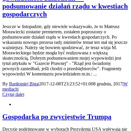
podsumowanie działań rządu w kwestiach
gospodarczych
Jeszcze w listopadzie, gdy niewiele wskazywało, że to Mateusz
Morawiecki zostanie premierem, zostałem poproszony o
podsumowanie działań rządu w kwestiach gospodarczych. Po
wskazaniu nowego prezesa rady ministrów temat ten stał się jeszcze
ważniejszy. Należy się bowiem spodziewać, że teraz wizja M.
Morawieckiego będzie mogła być realizowana z większą
skutecznością. Dobrym podsumowaniem mojej wypowiedzi jest
tytuł artykułu w "Gazecie Prawnej" - "Rząd jest świadomy
pewnych zaniedbań, jeśli chodzi o przedsiębiorców". Fragmenty
wypowiedzi W komentarzu powiedziałem m.in.: ...
By
Bartłomiej Biga
|
2017-12-08T23:23:52+01:00
8 grudnia, 2017
|
W
mediach
|
Czytaj dalej
Gospodarka po zwycięstwie Trumpa
Decyzje podejmowane w wyborach Prezydenta USA wpływają nie