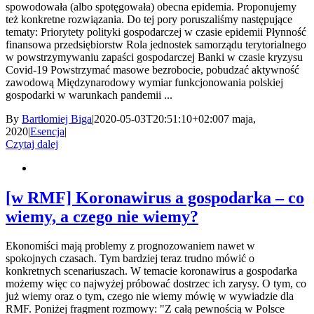
spowodowała (albo spotęgowała) obecna epidemia. Proponujemy
też konkretne rozwiązania. Do tej pory poruszaliśmy następujące
tematy: Priorytety polityki gospodarczej w czasie epidemii Płynność
finansowa przedsiębiorstw Rola jednostek samorządu terytorialnego
w powstrzymywaniu zapaści gospodarczej Banki w czasie kryzysu
Covid-19 Powstrzymać masowe bezrobocie, pobudzać aktywność
zawodową Międzynarodowy wymiar funkcjonowania polskiej
gospodarki w warunkach pandemii ...
By
Bartłomiej Biga
|
2020-05-03T20:51:10+02:00
7 maja,
2020
|
Esencja
|
Czytaj dalej
[w RMF] Koronawirus a gospodarka – co
wiemy, a czego nie wiemy?
Ekonomiści mają problemy z prognozowaniem nawet w
spokojnych czasach. Tym bardziej teraz trudno mówić o
konkretnych scenariuszach. W temacie koronawirus a gospodarka
możemy więc co najwyżej próbować dostrzec ich zarysy. O tym, co
już wiemy oraz o tym, czego nie wiemy mówię w wywiadzie dla
RMF. Poniżej fragment rozmowy: "Z całą pewnością w Polsce