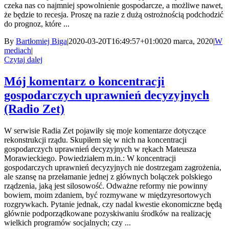
czeka nas co najmniej spowolnienie gospodarcze, a możliwe nawet,
że będzie to recesja. Proszę na razie z dużą ostrożnością podchodzić
do prognoz, które ...
By
Bartłomiej Biga
|
2020-03-20T16:49:57+01:00
20 marca, 2020
|
W
mediach
|
Czytaj dalej
Mój komentarz o koncentracji
gospodarczych uprawnień decyzyjnych
(Radio Zet)
W serwisie Radia Zet pojawiły się moje komentarze dotyczące
rekonstrukcji rządu. Skupiłem się w nich na koncentracji
gospodarczych uprawnień decyzyjnych w rękach Mateusza
Morawieckiego. Powiedziałem m.in.: W koncentracji
gospodarczych uprawnień decyzyjnych nie dostrzegam zagrożenia,
ale szansę na przełamanie jednej z głównych bolączek polskiego
rządzenia, jaką jest silosowość. Odważne reformy nie powinny
bowiem, moim zdaniem, być rozmywane w międzyresortowych
rozgrywkach. Pytanie jednak, czy nadal kwestie ekonomiczne będą
głównie podporządkowane pozyskiwaniu środków na realizację
wielkich programów socjalnych; czy ...