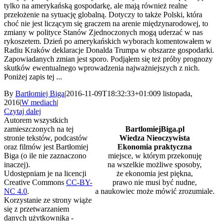
tylko na amerykańską gospodarkę, ale mają również realne
przełożenie na sytuację globalną. Dotyczy to także Polski, która
choć nie jest liczącym się graczem na arenie międzynarodowej, to
zmiany w polityce Stanów Zjednoczonych mogą uderzać w nas
rykoszetem. Dzień po amerykańskich wyborach komentowałem w
Radiu Kraków deklaracje Donalda Trumpa w obszarze gospodarki.
Zapowiadanych zmian jest sporo. Podjąłem się też próby prognozy
skutków ewentualnego wprowadzenia najważniejszych z nich.
Poniżej zapis tej ...
By
Bartłomiej Biga
|
2016-11-09T18:32:33+01:00
9 listopada,
2016
|
W mediach
|
Czytaj dalej
Autorem wszystkich
zamieszczonych na tej
BartlomiejBiga.pl
stronie tekstów, podcastów
Wiedza Nieoczywista
oraz filmów jest Bartłomiej
Ekonomia praktyczna
Biga (o ile nie zaznaczono
miejsce, w którym przekonuję
inaczej).
na wszelkie możliwe sposoby,
Udostępniam je na licencji
że ekonomia jest piękna,
Creative Commons
CC-BY-
prawo nie musi być nudne,
NC 4.0
.
a naukowiec może mówić zrozumiale.
Korzystanie ze strony wiąże
się z przetwarzaniem
danych użytkownika -