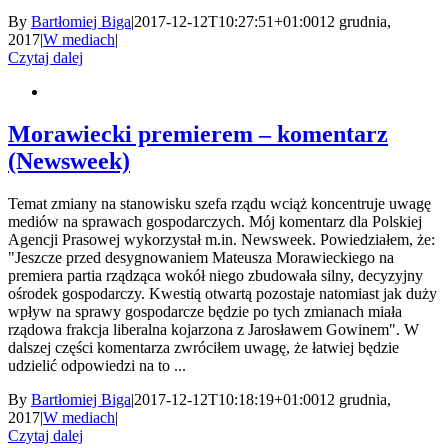
By
Bartłomiej Biga
|
2017-12-12T10:27:51+01:00
12 grudnia,
2017
|
W mediach
|
Czytaj dalej
Morawiecki premierem – komentarz
(Newsweek)
Temat zmiany na stanowisku szefa rządu wciąż koncentruje uwagę
mediów na sprawach gospodarczych. Mój komentarz dla Polskiej
Agencji Prasowej wykorzystał m.in. Newsweek. Powiedziałem, że:
"Jeszcze przed desygnowaniem Mateusza Morawieckiego na
premiera partia rządząca wokół niego zbudowała silny, decyzyjny
ośrodek gospodarczy. Kwestią otwartą pozostaje natomiast jak duży
wpływ na sprawy gospodarcze będzie po tych zmianach miała
rządowa frakcja liberalna kojarzona z Jarosławem Gowinem". W
dalszej części komentarza zwróciłem uwagę, że łatwiej będzie
udzielić odpowiedzi na to ...
By
Bartłomiej Biga
|
2017-12-12T10:18:19+01:00
12 grudnia,
2017
|
W mediach
|
Czytaj dalej