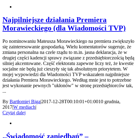
Najpilniejsze działania Premiera
Morawieckiego (dla Wiadomości TVP)
Po nominowaniu Mateusza Morawieckiego na premiera zwiększyło
się zainteresowanie gospodarką. Wielu komentatorów sugeruje, że
zmiana personalna na czele rządu to m.in. jasna deklaracja, że w
drugiej części kadencji sprawy związane z przedsiębiorczością będą
silniej akcentowane. Część elektoratu zapewne liczy też, że kwestie
socjalne nie będą już cieszyły się tak absolutnym priorytetem. W
mojej wypowiedzi dla Wiadomości TVP wskazałem najpilniejsze
działania Premiera Morawieckiego. Według mnie jest to potrzebne
jest wykonanie pewnych "ukłonów" w stronę przedsiębiorców tak,
...
By
Bartłomiej Biga
|
2017-12-28T00:10:01+01:00
10 grudnia,
2017
|
W mediach
|
Czytaj dalej
„Świadomość zaniedbań” –