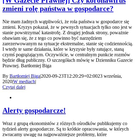
[W Gazecie Prawnej] Czy koronawirus
zmieni rolę państwa w gospodarce?
Nie mam żadnych wątpliwości, że rola państwa w gospodarce się
zmieni. Kryzys pokazał, że w pewnych sytuacjach tylko ono jest w
stanie powstrzymać katastrofę. Z drugiej jednak strony, poważnie
obawiam się, że z tego co powinno być narzędziem
zarezerwowanym na sytuacje ekstremalne, stanie się codziennością.
I wtedy te same działania, które w kryzysie były ratujące, staną
czymś pogrążającym. Oczywiście, w centralnym punkcie rozmów
będzie dług publiczny. O szczegółach mówię w Dzienniku Gazecie
Prawnej. Bartłomiej Biga
By
Bartłomiej Biga
|
2020-09-23T12:20:29+02:00
23 września,
2020
|
W mediach
|
Czytaj dalej
Alerty gospodarcze!
Wraz z grupą ekonomistów z różnych ośrodków publikujemy co
tydzień alerty gospodarcze. Są to krótkie opracowania, w których
zwracamy uwagę na najpoważniejsze problemy, które