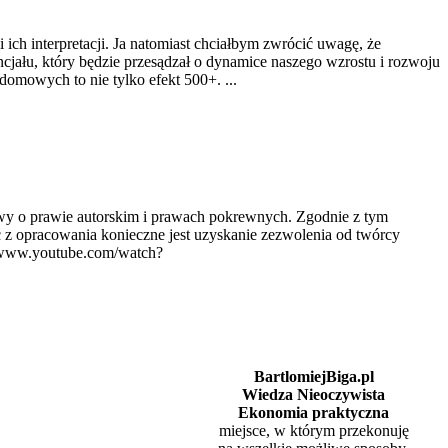
ch interpretacji. Ja natomiast chciałbym zwrócić uwagę, że
ncjału, który będzie przesądzał o dynamice naszego wzrostu i rozwoju
omowych to nie tylko efekt 500+. ...
awy o prawie autorskim i prawach pokrewnych. Zgodnie z tym
ć z opracowania konieczne jest uzyskanie zezwolenia od twórcy
://www.youtube.com/watch?
BartlomiejBiga.pl
Wiedza Nieoczywista
Ekonomia praktyczna
miejsce, w którym przekonuję