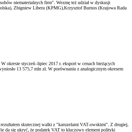
asobów niematerialnych firm". Wezmę też udział w dyskusji
 Polska), Zbigniew Libera (KPMG),Krzysztof Burnos (Krajowa Rada
W okresie styczeń–lipiec 2017 r. eksport w cenach bieżących
em wyniosło 13 575,7 mln zł. W porównaniu z analogicznym okresem
rezultatem skutecznej walki z "karuzelami VAT-owskimi". Z drugiej,
 da się ukryć, że podatek VAT to kluczowy element polityki