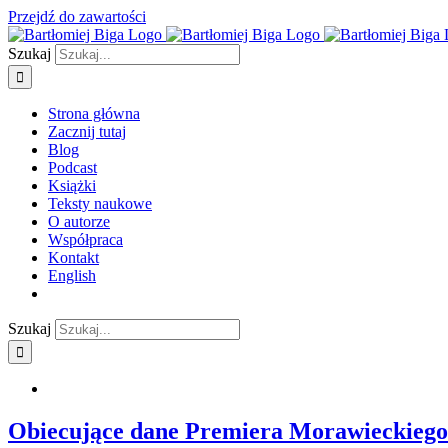
Przejdź do zawartości
Szukaj
Strona główna
Zacznij tutaj
Blog
Podcast
Książki
Teksty naukowe
O autorze
Współpraca
Kontakt
English
Szukaj
Obiecujące dane Premiera Morawieckiego