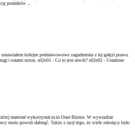
cję podatków ...
omawiałem kolejne podstawowowe zagadnienia z tej gałęzi prawa.
i i ostatni sezon. s02e01 - Co to jest utwór? s02e02 - Ustalenie
której materiał wykorzystał m.in Onet Biznes. W wywiadzie
wy może powoli słabnąć. Także z racji tego, że wiele miesięcy było