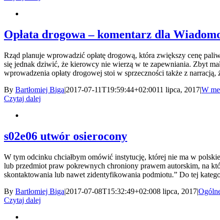
Opłata drogowa – komentarz dla Wiadom
Rząd planuje wprowadzić opłatę drogową, która zwiększy cenę paliw
się jednak dziwić, że kierowcy nie wierzą w te zapewniania. Zbyt ma
wprowadzenia opłaty drogowej stoi w sprzeczności także z narracją, ż
By
Bartłomiej Biga
|
2017-07-11T19:59:44+02:00
11 lipca, 2017
|
W me
Czytaj dalej
s02e06 utwór osierocony
W tym odcinku chciałbym omówić instytucję, której nie ma w polskiej
lub przedmiot praw pokrewnych chroniony prawem autorskim, na któr
skontaktowania lub nawet zidentyfikowania podmiotu.” Do tej kategori
By
Bartłomiej Biga
|
2017-07-08T15:32:49+02:00
8 lipca, 2017
|
Ogóln
Czytaj dalej