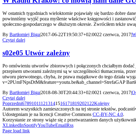
W Radiu Kraków: co mówią nam dane G
W ostatnich tygodniach wieloktornie pojawiały się bardzo dobre dan
powinniśmy wyjść poza myślenie właściwe księgowości i zastanowić si
społeczno-gospodarczego w dłuższym okresie. Zwróciłem tekże uwagę
By
Bartłomiej Biga
|
2017-06-22T19:50:37+02:00
22 czerwca, 2017
|
W
Czytaj dalej
s02e05 Utwór zależny
Po omówieniu utworów zbiorowych i połączonych chciałbym dodać jes
przepisem utworami zależnymi są w szczególności tłumaczenia, przer
utworu pierwotnego, chyba, że prawa majątkowe do tego działa wyg
v=2PUmFNpsDtM&feature=youtu.be&ab_channel=StrefaGAP Bartłom
By
Bartłomiej Biga
|
2018-08-30T20:44:33+02:00
21 czerwca, 2017
|
O
Czytaj dalej
Poprzedni
6
7
8
9
10
11
12
13
14
15
16
17
18
19
20
21
22
Kolejny
Autorem wszystkich zamieszczonych na tej stronie tekstów, podcastów 
Udostępniam je na licencji Creative Commons
CC-BY-NC 4.0
.
Korzystanie ze strony wiąże się z przetwarzaniem danych użytkowni
X
LinkedIn
Spotify
YouTube
Email
Rss
Page load link