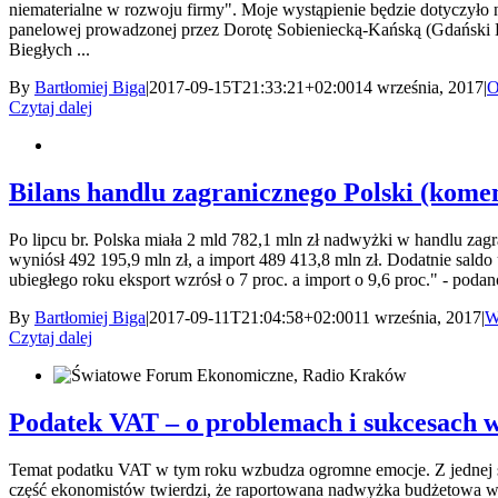
niematerialne w rozwoju firmy". Moje wystąpienie będzie dotyczyło
panelowej prowadzonej przez Dorotę Sobieniecką-Kańską (Gdański K
Biegłych ...
By
Bartłomiej Biga
|
2017-09-15T21:33:21+02:00
14 września, 2017
|
O
Czytaj dalej
Bilans handlu zagranicznego Polski (kome
Po lipcu br. Polska miała 2 mld 782,1 mln zł nadwyżki w handlu zag
wyniósł 492 195,9 mln zł, a import 489 413,8 mln zł. Dodatnie sald
ubiegłego roku eksport wzrósł o 7 proc. a import o 9,6 proc." - podano
By
Bartłomiej Biga
|
2017-09-11T21:04:58+02:00
11 września, 2017
|
W
Czytaj dalej
Podatek VAT – o problemach i sukcesach
Temat podatku VAT w tym roku wzbudza ogromne emocje. Z jednej stro
część ekonomistów twierdzi, że raportowana nadwyżka budżetowa wy