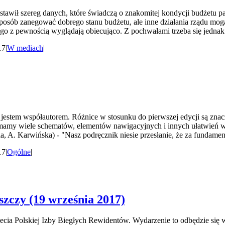
stawił szereg danych, które świadczą o znakomitej kondycji budżetu 
 sposób zanegować dobrego stanu budżetu, ale inne działania rządu mo
 z pewnością wyglądają obiecująco. Z pochwałami trzeba się jednak 
17
|
W mediach
|
 jestem współautorem. Różnice w stosunku do pierwszej edycji są zna
mamy wiele schematów, elementów nawigacyjnych i innych ułatwień w w
la, A. Karwińska) - "Nasz podręcznik niesie przesłanie, że za fundamen
17
|
Ogólne
|
zczy (19 września 2017)
-lecia Polskiej Izby Biegłych Rewidentów. Wydarzenie to odbędzie 