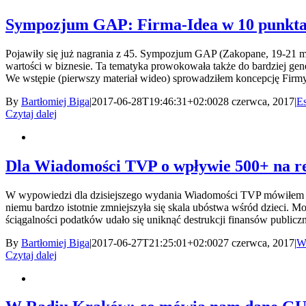
Sympozjum GAP: Firma-Idea w 10 punkt
Pojawiły się już nagrania z 45. Sympozjum GAP (Zakopane, 19-21 m
wartości w biznesie. Ta tematyka prowokowała także do bardziej gene
We wstępie (pierwszy materiał wideo) sprowadziłem koncepcję Firmy-
By
Bartłomiej Biga
|
2017-06-28T19:46:31+02:00
28 czerwca, 2017
|
Es
Czytaj dalej
Dla Wiadomości TVP o wpływie 500+ na re
W wypowiedzi dla dzisiejszego wydania Wiadomości TVP mówiłem o 
niemu bardzo istotnie zmniejszyła się skala ubóstwa wśród dzieci. Mo
ściągalności podatków udało się uniknąć destrukcji finansów public
By
Bartłomiej Biga
|
2017-06-27T21:25:01+02:00
27 czerwca, 2017
|
W
Czytaj dalej