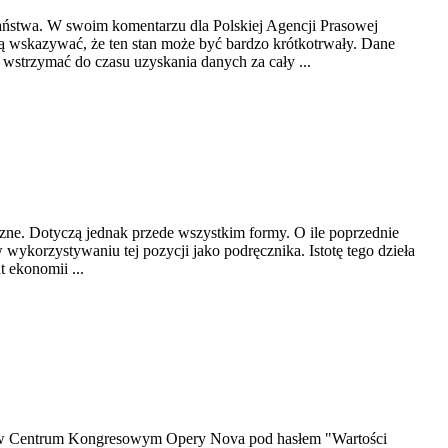
państwa. W swoim komentarzu dla Polskiej Agencji Prasowej
gą wskazywać, że ten stan może być bardzo krótkotrwały. Dane
wstrzymać do czasu uzyskania danych za cały ...
czne. Dotyczą jednak przede wszystkim formy. O ile poprzednie
ykorzystywaniu tej pozycji jako podręcznika. Istotę tego dzieła
t ekonomii ...
się w Centrum Kongresowym Opery Nova pod hasłem "Wartości