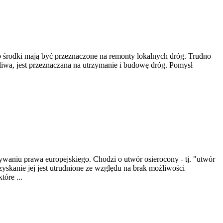
b środki mają być przeznaczone na remonty lokalnych dróg. Trudno
aliwa, jest przeznaczana na utrzymanie i budowę dróg. Pomysł
ływaniu prawa europejskiego. Chodzi o utwór osierocony - tj. "utwór
skanie jej jest utrudnione ze względu na brak możliwości
tóre ...