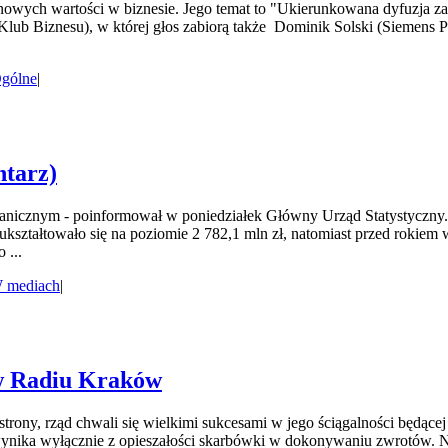
 nowych wartości w biznesie. Jego temat to "Ukierunkowana dyfuzja z
lub Biznesu), w której głos zabiorą także Dominik Solski (Siemens
gólne
|
ntarz)
ranicznym - poinformował w poniedziałek Główny Urząd Statystyczny. 
o ukształtowało się na poziomie 2 782,1 mln zł, natomiast przed roki
 ...
 mediach
|
 w Radiu Kraków
ny, rząd chwali się wielkimi sukcesami w jego ściągalności będącej 
nika wyłącznie z opieszałości skarbówki w dokonywaniu zwrotów. Nie