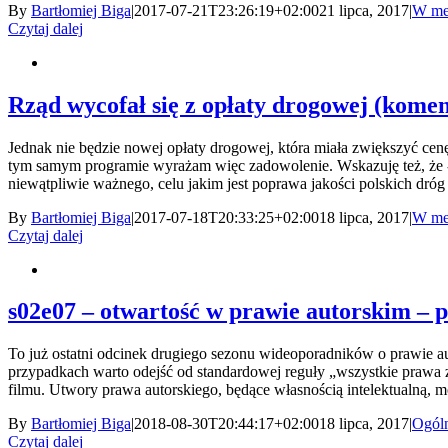
By
Bartłomiej Biga
|
2017-07-21T23:26:19+02:00
21 lipca, 2017
|
W me
Czytaj dalej
Rząd wycofał się z opłaty drogowej (kom
Jednak nie będzie nowej opłaty drogowej, która miała zwiększyć cen
tym samym programie wyrażam więc zadowolenie. Wskazuję też, że - s
niewątpliwie ważnego, celu jakim jest poprawa jakości polskich dróg
By
Bartłomiej Biga
|
2017-07-18T20:33:25+02:00
18 lipca, 2017
|
W me
Czytaj dalej
s02e07 – otwartość w prawie autorskim –
To już ostatni odcinek drugiego sezonu wideoporadników o prawie a
przypadkach warto odejść od standardowej reguły „wszystkie prawa z
filmu. Utwory prawa autorskiego, będące własnością intelektualną, m
By
Bartłomiej Biga
|
2018-08-30T20:44:17+02:00
18 lipca, 2017
|
Ogól
Czytaj dalej