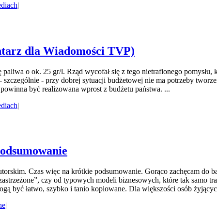
diach
|
entarz dla Wiadomości TVP)
ę paliwa o ok. 25 gr/l. Rząd wycofał się z tego nietrafionego pomysł
zczególnie - przy dobrej sytuacji budżetowej nie ma potrzeby tworze
 powinna być realizowana wprost z budżetu państwa. ...
diach
|
 podsumowanie
utorskim. Czas więc na krótkie podsumowanie. Gorąco zachęcam do bar
astrzeżone”, czy od typowych modeli biznesowych, które tak samo tra
ogą być łatwo, szybko i tanio kopiowane. Dla większości osób żyjącyc
ne
|