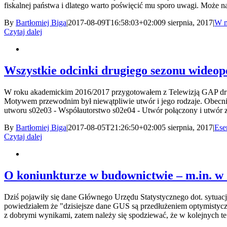
fiskalnej państwa i dlatego warto poświęcić mu sporo uwagi. Może n
By
Bartłomiej Biga
|
2017-08-09T16:58:03+02:00
9 sierpnia, 2017
|
W m
Czytaj dalej
Wszystkie odcinki drugiego sezonu wideo
W roku akademickim 2016/2017 przygotowałem z Telewizją GAP drug
Motywem przewodnim był niewątpliwie utwór i jego rodzaje. Obecnie n
utworu s02e03 - Współautorstwo s02e04 - Utwór połączony i utwór z
By
Bartłomiej Biga
|
2017-08-05T21:26:50+02:00
5 sierpnia, 2017
|
Ese
Czytaj dalej
O koniunkturze w budownictwie – m.in. w
Dziś pojawiły się dane Głównego Urzędu Statystycznego dot. sytuac
powiedziałem że "dzisiejsze dane GUS są przedłużeniem optymistyczny
z dobrymi wynikami, zatem należy się spodziewać, że w kolejnych te w