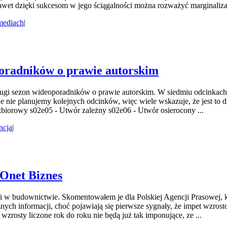
awet dzięki sukcesom w jego ściągalności można rozważyć marginaliza
ediach
|
poradników o prawie autorskim
i sezon wideoporadników o prawie autorskim. W siedmiu odcinkach 
ie planujemy kolejnych odcinków, więc wiele wskazuje, że jest to drug
biorowy s02e05 - Utwór zależny s02e06 - Utwór osierocony ...
ncja
|
 Onet Biznes
ji w budownictwie. Skomentowałem je dla Polskiej Agencji Prasowej, 
ch informacji, choć pojawiają się pierwsze sygnały, że impet wzrosto
zrosty liczone rok do roku nie będą już tak imponujące, ze ...