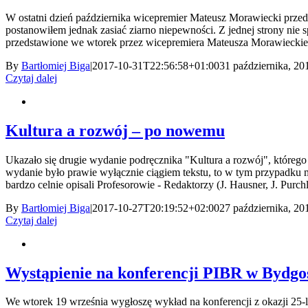
W ostatni dzień października wicepremier Mateusz Morawiecki przed
postanowiłem jednak zasiać ziarno niepewności. Z jednej strony nie
przedstawione we wtorek przez wicepremiera Mateusza Morawieckiego
By
Bartłomiej Biga
|
2017-10-31T22:56:58+01:00
31 października, 20
Czytaj dalej
Kultura a rozwój – po nowemu
Ukazało się drugie wydanie podręcznika "Kultura a rozwój", którego
wydanie było prawie wyłącznie ciągiem tekstu, to w tym przypadku 
bardzo celnie opisali Profesorowie - Redaktorzy (J. Hausner, J. Purch
By
Bartłomiej Biga
|
2017-10-27T20:19:52+02:00
27 października, 20
Czytaj dalej
Wystąpienie na konferencji PIBR w Bydgos
We wtorek 19 września wygłoszę wykład na konferencji z okazji 25