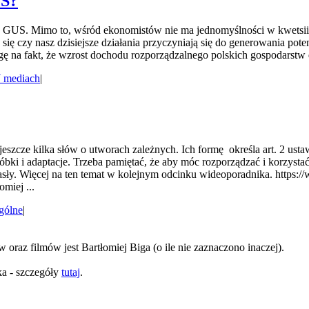
US?
e GUS. Mimo to, wśród ekonomistów nie ma jednomyślności w kwetsiii i
ę czy nasz dzisiejsze działania przyczyniają się do generowania pote
 na fakt, że wzrost dochodu rozporządzalnego polskich gospodarstw d
 mediach
|
zcze kilka słów o utworach zależnych. Ich formę określa art. 2 ust
óbki i adaptacje. Trzeba pamiętać, że aby móc rozporządzać i korzysta
asły. Więcej na ten temat w kolejnym odcinku wideoporadnika. https
iej ...
gólne
|
oraz filmów jest Bartłomiej Biga (o ile nie zaznaczono inaczej).
ka - szczegóły
tutaj
.