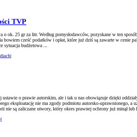
ości TVP
a o ok. 25 gr za litr. Według pomysłodawców, pozyskane w ten sposó
ła bowiem cześć podatków i opłat, które już dziś są zawarte w cenie p
e sytuacja budżetowa ...
diach
|
 ustawie o prawie autorskim, ale i tak u nas obowiązuje dzięki oddzia
ego eksploatację nie ma zgody podmiotu autorsko-uprawnionego, a uzy
i nie są zaliczane utwory, który okres prawnej ochrony już minął lub k
e
|