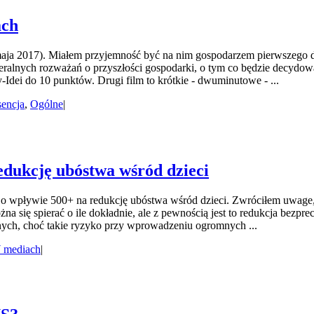
ach
aja 2017). Miałem przyjemność być na nim gospodarzem pierwszego dn
ralnych rozważań o przyszłości gospodarki, o tym co będzie decydował
Idei do 10 punktów. Drugi film to krótkie - dwuminutowe - ...
encja
,
Ogólne
|
dukcję ubóstwa wśród dzieci
wpływie 500+ na redukcję ubóstwa wśród dzieci. Zwróciłem uwage, ż
żna się spierać o ile dokładnie, ale z pewnością jest to redukcja bezp
znych, choć takie ryzyko przy wprowadzeniu ogromnych ...
 mediach
|