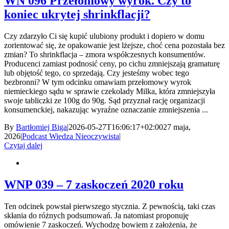
WN 096 Przełomowy wyrok. Czy to
koniec ukrytej shrinkflacji?
Czy zdarzyło Ci się kupić ulubiony produkt i dopiero w domu
zorientować się, że opakowanie jest lżejsze, choć cena pozostała bez
zmian? To shrinkflacja – zmora współczesnych konsumentów.
Producenci zamiast podnosić ceny, po cichu zmniejszają gramaturę
lub objętość tego, co sprzedają. Czy jesteśmy wobec tego
bezbronni? W tym odcinku omawiam przełomowy wyrok
niemieckiego sądu w sprawie czekolady Milka, która zmniejszyła
swoje tabliczki ze 100g do 90g. Sąd przyznał rację organizacji
konsumenckiej, nakazując wyraźne oznaczanie zmniejszenia ...
By
Bartłomiej Biga
|
2026-05-27T16:06:17+02:00
27 maja,
2026
|
Podcast Wiedza Nieoczywista
|
Czytaj dalej
WNP 039 – 7 zaskoczeń 2020 roku
Ten odcinek powstał pierwszego stycznia. Z pewnością, taki czas
skłania do różnych podsumowań. Ja natomiast proponuję
omówienie 7 zaskoczeń. Wychodzę bowiem z założenia, że