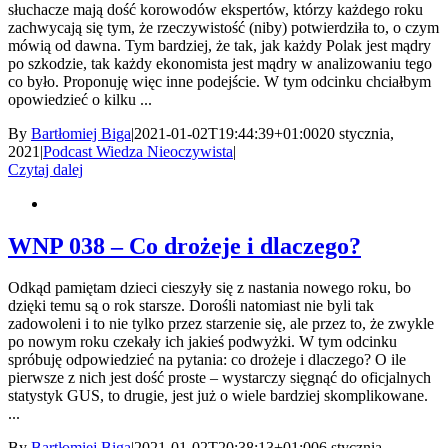
słuchacze mają dość korowodów ekspertów, którzy każdego roku
zachwycają się tym, że rzeczywistość (niby) potwierdziła to, o czym
mówią od dawna. Tym bardziej, że tak, jak każdy Polak jest mądry
po szkodzie, tak każdy ekonomista jest mądry w analizowaniu tego
co było. Proponuję więc inne podejście. W tym odcinku chciałbym
opowiedzieć o kilku ...
By
Bartłomiej Biga
|
2021-01-02T19:44:39+01:00
20 stycznia,
2021
|
Podcast Wiedza Nieoczywista
|
Czytaj dalej
WNP 038 – Co drożeje i dlaczego?
Odkąd pamiętam dzieci cieszyły się z nastania nowego roku, bo
dzięki temu są o rok starsze. Dorośli natomiast nie byli tak
zadowoleni i to nie tylko przez starzenie się, ale przez to, że zwykle
po nowym roku czekały ich jakieś podwyżki. W tym odcinku
spróbuję odpowiedzieć na pytania: co drożeje i dlaczego? O ile
pierwsze z nich jest dość proste – wystarczy sięgnąć do oficjalnych
statystyk GUS, to drugie, jest już o wiele bardziej skomplikowane.
...
By
Bartłomiej Biga
|
2021-01-02T20:38:13+01:00
6 stycznia,