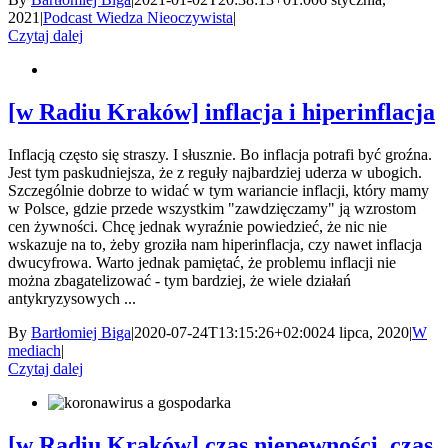
2021
|
Podcast Wiedza Nieoczywista
|
Czytaj dalej
[w Radiu Kraków] inflacja i hiperinflacja
Inflacją często się straszy. I słusznie. Bo inflacja potrafi być groźna.
Jest tym paskudniejsza, że z reguły najbardziej uderza w ubogich.
Szczególnie dobrze to widać w tym wariancie inflacji, który mamy
w Polsce, gdzie przede wszystkim "zawdzięczamy" ją wzrostom
cen żywności. Chcę jednak wyraźnie powiedzieć, że nic nie
wskazuje na to, żeby groziła nam hiperinflacja, czy nawet inflacja
dwucyfrowa. Warto jednak pamiętać, że problemu inflacji nie
można zbagatelizować - tym bardziej, że wiele działań
antykryzysowych ...
By
Bartłomiej Biga
|
2020-07-24T13:15:26+02:00
24 lipca, 2020
|
W
mediach
|
Czytaj dalej
[w Radiu Kraków] czas niepewności, czas