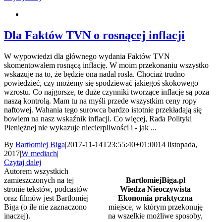
Dla Faktów TVN o rosnącej inflacji
W wypowiedzi dla głównego wydania Faktów TVN
skomentowałem rosnącą inflację. W moim przekonaniu wszystko
wskazuje na to, że będzie ona nadal rosła. Chociaż trudno
powiedzieć, czy możemy się spodziewać jakiegoś skokowego
wzrostu. Co najgorsze, te duże czynniki tworzące inflacje są poza
naszą kontrolą. Mam tu na myśli przede wszystkim ceny ropy
naftowej. Wahania tego surowca bardzo istotnie przekładają się
bowiem na nasz wskaźnik inflacji. Co więcej, Rada Polityki
Pieniężnej nie wykazuje niecierpliwości i - jak ...
By
Bartłomiej Biga
|
2017-11-14T23:55:40+01:00
14 listopada,
2017
|
W mediach
|
Czytaj dalej
Autorem wszystkich
zamieszczonych na tej
BartlomiejBiga.pl
stronie tekstów, podcastów
Wiedza Nieoczywista
oraz filmów jest Bartłomiej
Ekonomia praktyczna
Biga (o ile nie zaznaczono
miejsce, w którym przekonuję
inaczej).
na wszelkie możliwe sposoby,