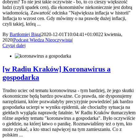
dobrym? To nie jest takie oczywiste - bo, to co cieszy większość
ludzi (czyli spadek cen), dla ekonomistów niekoniecznie jest dobrą
wiadomością. Zawartość odcinka "Największa inflacja w historii"
Inflacja to wzrost cen. Gdy mówimy o na prawdę dużej inflacji,
czyli takiej, którą ...
By
Bartłomiej Biga
|
2020-12-01T10:04:41+01:00
22 kwietnia,
2020
|
Podcast Wiedza Nieoczywista
|
Czytaj dalej
[w Radiu Kraków] Koronawirus a
gospodarka
Trudno uciec od tematu koronowirusa - tym bardziej, że jego skutki
ekonomiczne będą bardzo poważne. Co prawda, nie dysponujemy
narzędziami, które pozwalałyby precyzyjnie powiedzieć jak bardzo
gospodarka ucierpi w wyniku epidemii, ale chociażby sytuacja na
giełdach wygląda naprawdę fatalnie. W Radiu Kraków tłumaczyłem
różne aspekty tematu "koronawirus a gospodarka". Było oczywiście
o giełdzie, na której łatwo o panikę. Rozmawialiśmy też o tym, kto
może zyskać, a kto straci najwięcej na tym zamieszaniu. Co z
polskim ...