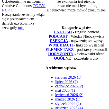
Udostępniam je na licencji
że ekonomia jest piękna,
Creative Commons
CC-BY-
prawo nie musi być nudne,
NC 4.0
.
a naukowiec może mówić zrozumiale.
Korzystanie ze strony wiąże
się z przetwarzaniem
danych użytkownika -
szczegóły
tutaj
.
Kategorie wpisów
ENGLISH
- English content
PODCAST
- Wiedza Nieoczywista
ESENCJA
- najważniejsze wpisy
W MEDIACH
- linki do wystąpień
ELEMENTARZ
- podstawy ekonomii
HORYZONTY
- ciekawostki różne
OGÓLNE
- pozostałe wpisy
Archiwum wpisów
sierpień 2026 (1)
lipiec 2026 (2)
czerwiec 2026 (2)
maj 2026 (1)
kwiecień 2026 (2)
marzec 2026 (1)
styczeń 2026 (2)
grudzień 2025 (4)