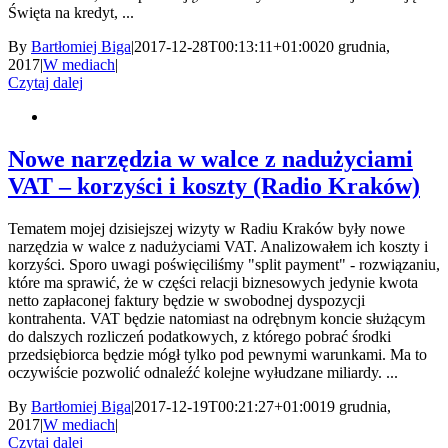
Święta na kredyt, ...
By
Bartłomiej Biga
|
2017-12-28T00:13:11+01:00
20 grudnia,
2017
|
W mediach
|
Czytaj dalej
Nowe narzędzia w walce z nadużyciami
VAT – korzyści i koszty (Radio Kraków)
Tematem mojej dzisiejszej wizyty w Radiu Kraków były nowe
narzędzia w walce z nadużyciami VAT. Analizowałem ich koszty i
korzyści. Sporo uwagi poświęciliśmy "split payment" - rozwiązaniu,
które ma sprawić, że w części relacji biznesowych jedynie kwota
netto zapłaconej faktury będzie w swobodnej dyspozycji
kontrahenta. VAT będzie natomiast na odrębnym koncie służącym
do dalszych rozliczeń podatkowych, z którego pobrać środki
przedsiębiorca będzie mógł tylko pod pewnymi warunkami. Ma to
oczywiście pozwolić odnaleźć kolejne wyłudzane miliardy. ...
By
Bartłomiej Biga
|
2017-12-19T00:21:27+01:00
19 grudnia,
2017
|
W mediach
|
Czytaj dalej