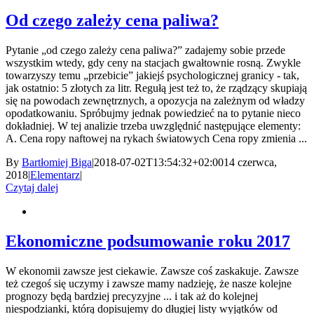
Od czego zależy cena paliwa?
Pytanie „od czego zależy cena paliwa?” zadajemy sobie przede
wszystkim wtedy, gdy ceny na stacjach gwałtownie rosną. Zwykle
towarzyszy temu „przebicie” jakiejś psychologicznej granicy - tak,
jak ostatnio: 5 złotych za litr. Regułą jest też to, że rządzący skupiają
się na powodach zewnętrznych, a opozycja na zależnym od władzy
opodatkowaniu. Spróbujmy jednak powiedzieć na to pytanie nieco
dokładniej. W tej analizie trzeba uwzględnić następujące elementy:
A. Cena ropy naftowej na rykach światowych Cena ropy zmienia ...
By
Bartłomiej Biga
|
2018-07-02T13:54:32+02:00
14 czerwca,
2018
|
Elementarz
|
Czytaj dalej
Ekonomiczne podsumowanie roku 2017
W ekonomii zawsze jest ciekawie. Zawsze coś zaskakuje. Zawsze
też czegoś się uczymy i zawsze mamy nadzieję, że nasze kolejne
prognozy będą bardziej precyzyjne ... i tak aż do kolejnej
niespodzianki, którą dopisujemy do długiej listy wyjątków od