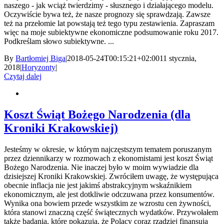
naszego - jak wciąż twierdzimy - słusznego i działającego modelu.
Oczywiście bywa też, że nasze prognozy się sprawdzają. Zawsze
też na przełomie lat powstają też tego typu zestawienia. Zapraszam
więc na moje subiektywne ekonomiczne podsumowanie roku 2017.
Podkreślam słowo subiektywne. ...
By
Bartłomiej Biga
|
2018-05-24T00:15:21+02:00
11 stycznia,
2018
|
Horyzonty
|
Czytaj dalej
Koszt Świąt Bożego Narodzenia (dla
Kroniki Krakowskiej)
Jesteśmy w okresie, w którym najczęstszym tematem poruszanym
przez dziennikarzy w rozmowach z ekonomistami jest koszt Świąt
Bożego Narodzenia. Nie inaczej było w moim wywiadzie dla
dzisiejszej Kroniki Krakowskiej. Zwróciłem uwagę, że występująca
obecnie inflacja nie jest jakimś abstrakcyjnym wskaźnikiem
ekonomicznym, ale jest dotkliwie odczuwana przez konsumentów.
Wynika ona bowiem przede wszystkim ze wzrostu cen żywności,
która stanowi znaczną część świątecznych wydatków. Przywołałem
także badania, które pokazują, że Polacy coraz rzadziej finansują