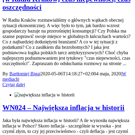
oszczędności
W Radiu Kraków rozmawialiśmy o głównych wątkach obecnej
sytuacji ekonomicznej. A więc było to tym, jak bardzo wzrost
gospodarczy bazuje na przerośniętej konsumpcji? Czy Polska ma
szanse poprawić swoje miejsce w globalnych łańcuchach wartości?
Co z najbardziej dotkniętymi branżami? A co w tej sytuacji z
podatkami? Co z zasiłkiem dla bezrobotnych? I jaka jest
podstawowa logika polskich tarcz antykryzysowych? Choć chyba
najlepszym podsumowaniem jest tytułowy "czas niepewności, czas
oszczędności". Zapraszam do odsłuchania rozmowy na stronie ...
By
Bartłomiej Biga
|
2020-05-06T14:18:27+02:00
4 maja, 2020
|
W
mediach
|
Czytaj dalej
WN024 – Największa inflacja w historii
Jaka była największa inflacja w historii? A ile wynosiła największa
inflacja w Polsce? Skoro inflacja - szczególnie ta wysoka - jest
czymś złym, to czy jej przeciwieństwo - czyli deflacja - jest czymś