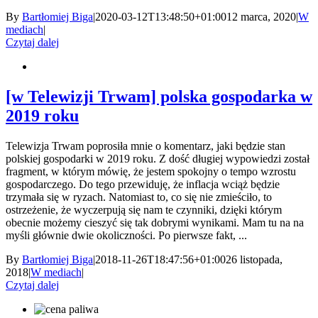
By
Bartłomiej Biga
|
2020-03-12T13:48:50+01:00
12 marca, 2020
|
W
mediach
|
Czytaj dalej
[w Telewizji Trwam] polska gospodarka w
2019 roku
Telewizja Trwam poprosiła mnie o komentarz, jaki będzie stan
polskiej gospodarki w 2019 roku. Z dość długiej wypowiedzi został
fragment, w którym mówię, że jestem spokojny o tempo wzrostu
gospodarczego. Do tego przewiduję, że inflacja wciąż będzie
trzymała się w ryzach. Natomiast to, co się nie zmieściło, to
ostrzeżenie, że wyczerpują się nam te czynniki, dzięki którym
obecnie możemy cieszyć się tak dobrymi wynikami. Mam tu na na
myśli głównie dwie okoliczności. Po pierwsze fakt, ...
By
Bartłomiej Biga
|
2018-11-26T18:47:56+01:00
26 listopada,
2018
|
W mediach
|
Czytaj dalej